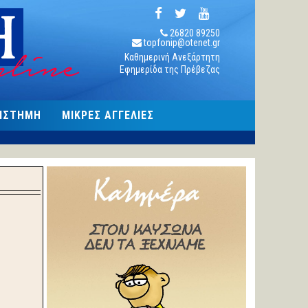
26820 89250
topfonip@otenet.gr
Καθημερινή Ανεξάρτητη
Εφημερίδα της Πρέβεζας
ΠΙΣΤΗΜΗ
ΜΙΚΡΕΣ ΑΓΓΕΛΙΕΣ