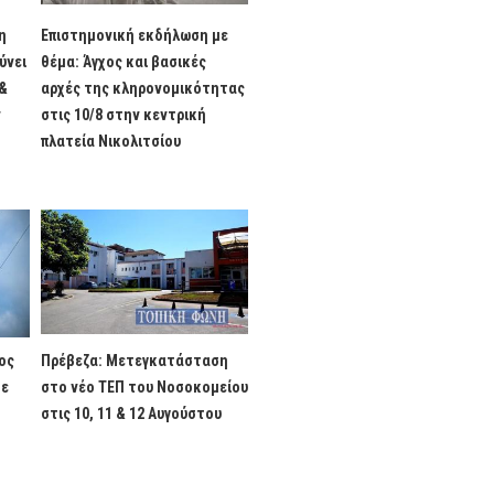
η
Επιστημονική εκδήλωση με
ύνει
θέμα: Άγχος και βασικές
 &
αρχές της κληρονομικότητας
ν
στις 10/8 στην κεντρική
πλατεία Νικολιτσίου
ος
Πρέβεζα: Μετεγκατάσταση
τε
στο νέο ΤΕΠ του Νοσοκομείου
στις 10, 11 & 12 Αυγούστου