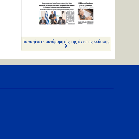
ΑΡΙΩΝ
Ιστορίες Καθημερινής
Τρέλας
Επισημάνσεις
Δίνουν και παίρνουν οι
συλλήψεις...
Για να γίνετε συνδρομητής της έντυπης έκδοσης