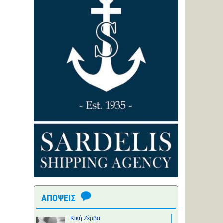
ΑΠΟΨΕΙΣ
Κική Ζέρβα