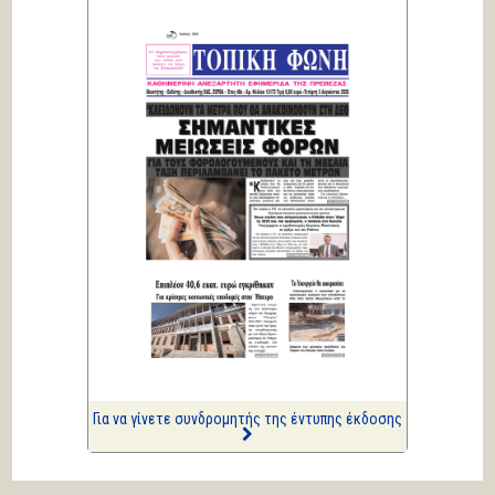
ΑΡΙΩΝ
Ιστορίες Καθημερινής
Τρέλας
Επισημάνσεις
Ριπές 12 Μποφόρ
Κική Ζέρβα
Πολιτικά και άλλα
ΑΡΙΩΝ
Ιστορίες Καθημερινής
Τρέλας
Επισημάνσεις
Αναμένεται με ενδιαφέρον...
Για να γίνετε συνδρομητής της έντυπης έκδοσης