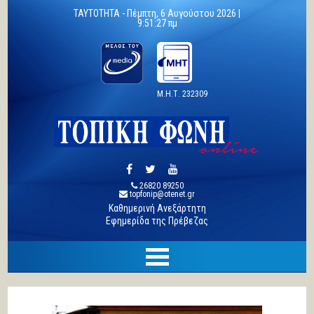
TAYTOTHTA -
Πέμπτη, 6 Αυγούστου 2026 |
9:51:28 πμ
Μ.Η.Τ. 232309
26820 89250
topfonip@otenet.gr
Καθημερινή Ανεξάρτητη
Εφημερίδα της Πρέβεζας