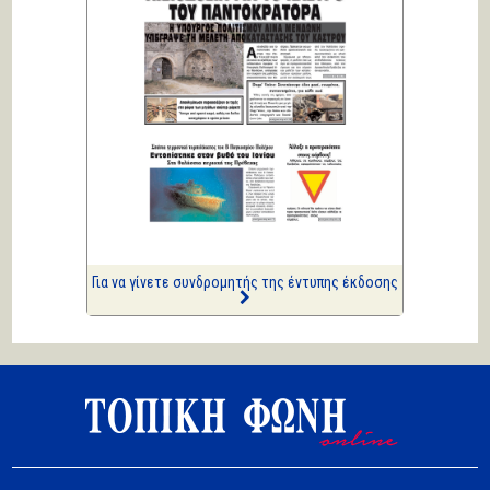
Δίνουν και παίρνουν οι
συλλήψεις...
Κική Ζέρβα
Πολιτικά και άλλα
ΑΡΙΩΝ
Ιστορίες Καθημερινής
Τρέλας
Επισημάνσεις
Ριπές 12 Μποφόρ
Για να γίνετε συνδρομητής της έντυπης έκδοσης