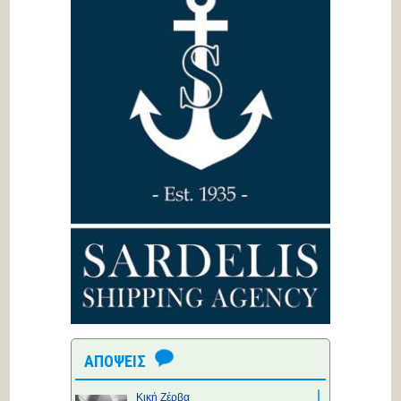
ΑΠΟΨΕΙΣ
Κική Ζέρβα