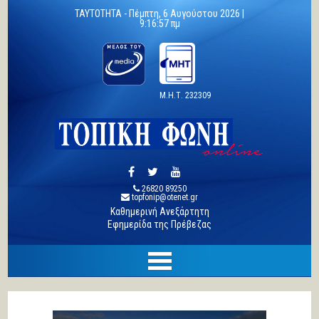
TAYTOTHTA -
Πέμπτη, 6 Αυγούστου 2026 |
9:16:58 πμ
Μ.Η.Τ. 232309
26820 89250
topfonip@otenet.gr
Καθημερινή Ανεξάρτητη
Εφημερίδα της Πρέβεζας