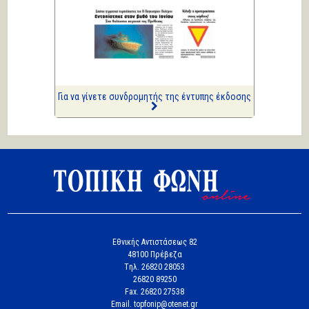
ΑΡΙΩΝ
Ιστορίες Καθημερινής
Τρέλας
Επισημάνσεις
Ριπές 12 Μποφόρ
Για να γίνετε συνδρομητής της έντυπης έκδοσης
Εθνικής Αντιστάσεως 82
48100 Πρέβεζα
Tηλ. 26820 28053
26820 89250
Fax. 26820 27538
Email. topfonip@otenet.gr