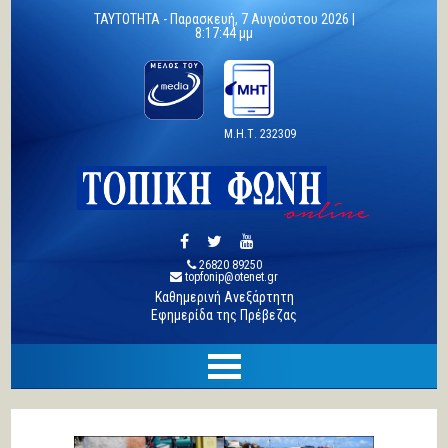
TAYTOTHTA -
Παρασκευή, 7 Αυγούστου 2026 |
8:17:45 μμ
Μ.Η.Τ. 232309
26820 89250
topfonip@otenet.gr
Καθημερινή Ανεξάρτητη
Εφημερίδα της Πρέβεζας