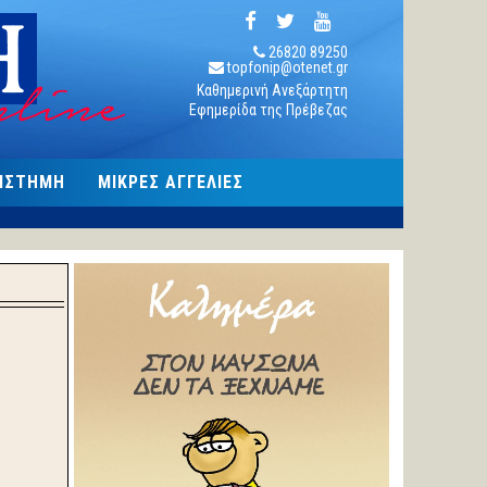
26820 89250
topfonip@otenet.gr
Καθημερινή Ανεξάρτητη
Εφημερίδα της Πρέβεζας
ΠΙΣΤΗΜΗ
ΜΙΚΡΕΣ ΑΓΓΕΛΙΕΣ