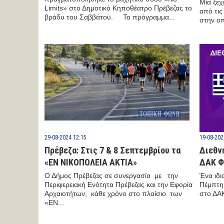
Μία ξεχ
Limits» στο Δημοτικό Κηποθέατρο Πρέβεζας το
από τις
βράδυ του Σαββάτου. Το πρόγραμμα...
στην οπ
29-08-2024 12:15
19-08-202
Πρέβεζα: Στις 7 & 8 Σεπτεμβρίου τα
Διεθν
«ΕΝ ΝΙΚΟΠΟΛΕΙΑ ΑΚΤΙΑ»
ΔΑΚ Φ
Ο Δήμος Πρέβεζας σε συνεργασία με την
Ένα ιδι
Περιφερειακή Ενότητα Πρέβεζας και την Εφορία
Πέμπτη
Αρχαιοτήτων, κάθε χρόνο στο πλαίσιο των
στο ΔΑΚ
«ΕΝ...