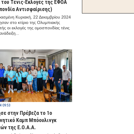
α του Τένις-Εκλογές της ΕΦΟΑ
πονδία Αντισφαίρισης)
ασμένη Κυριακή, 22 Δεκεμβρίου 2024
ησαν στο κτίριο της Ολυμπιακής
ής οι εκλογές της ομοσπονδίας τένις
ανάδειξη...
4 09:53
ησε στην Πρέβεζα το 1ο
νητικό Καμπ Μπόουλινγκ
ών της Ε.Ο.Α.Α.