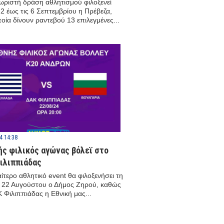
ωριστή δράση αθλητισμού φιλοξενεί
 2 έως τις 6 Σεπτεμβρίου η Πρέβεζα,
οία δίνουν ραντεβού 13 επιλεγμένες...
4 14:38
ής φιλικός αγώνας βόλεϊ στο
ιλιππιάδας
αίτερο αθλητικό event θα φιλοξενήσει τη
 22 Αυγούστου ο Δήμος Ζηρού, καθώς
 Φιλιππιάδας η Εθνική μας...