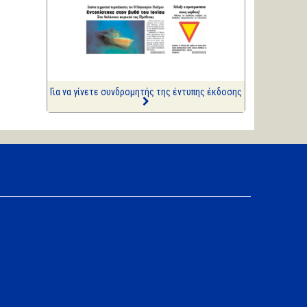
ΑΡΙΩΝ
Ιστορίες Καθημερινής
Τρέλας
Επισημάνσεις
Ριπές 12 Μποφόρ
Για να γίνετε συνδρομητής της έντυπης έκδοσης