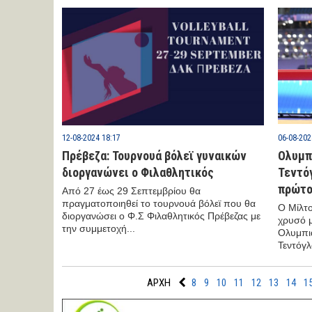
12-08-2024 18:17
06-08-202
Πρέβεζα: Τουρνουά βόλεϊ γυναικών
Ολυμπ
διοργανώνει ο Φιλαθλητικός
Τεντό
πρώτο
Από 27 έως 29 Σεπτεμβρίου θα
πραγματοποιηθεί το τουρνουά βόλεϊ που θα
Ο Μίλτο
διοργανώσει ο Φ.Σ Φιλαθλητικός Πρέβεζας με
χρυσό μ
την συμμετοχή...
Ολυμπια
Τεντόγλ
ΑΡΧΗ
8
9
10
11
12
13
14
1