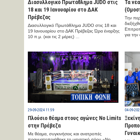
Διασυλλογικό Πρωτάθλημα JUDO στις
Τα νέ
18 και 19 Ιανουαρίου στο ΔΑΚ
(Ομοσ
Πρέβεζας
Την περ
διεξήχθ
Διασυλλογικό Πρωτάθλημα JUDO στις 18 και
Επιτροπ
19 Ιανουαρίου στο ΔΑΚ Πρέβεζας Ώρα έναρξης
για την 
10 π.μ. (και τις 2 μέρες) ...
29-09-2024 11:59
04-09-202
Πλούσιο θέαμα στους αγώνες No Limits
Ξεκίν
στην Πρέβεζα
Προπο
Γυναικ
Με θέαμα, συγκινήσεις και ανατροπές
πραγματοποιήθηκε το μαχητικό σόου «Νo