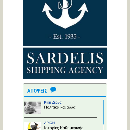
ΑΠΟΨΕΙΣ
Κική Ζέρβα
Πολιτικά και άλλα
ΑΡΙΩΝ
Ιστορίες Καθημερινής