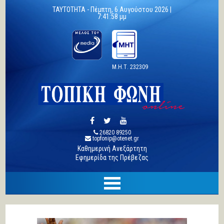
TAYTOTHTA -
Πέμπτη, 6 Αυγούστου 2026 |
7:41:59 μμ
Μ.Η.Τ. 232309
26820 89250
topfonip@otenet.gr
Καθημερινή Ανεξάρτητη
Εφημερίδα της Πρέβεζας