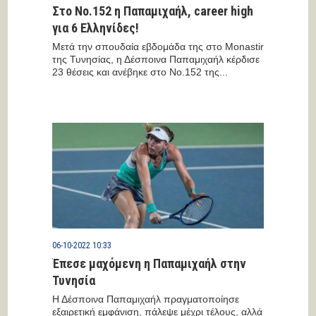
Στο Νο.152 η Παπαμιχαήλ, career high
για 6 Ελληνίδες!
Μετά την σπουδαία εβδομάδα της στο Monastir
της Τυνησίας, η Δέσποινα Παπαμιχαήλ κέρδισε
23 θέσεις και ανέβηκε στο Νο.152 της...
06-10-2022 10:33
Έπεσε μαχόμενη η Παπαμιχαήλ στην
Τυνησία
Η Δέσποινα Παπαμιχαήλ πραγματοποίησε
εξαιρετική εμφάνιση, πάλεψε μέχρι τέλους, αλλά