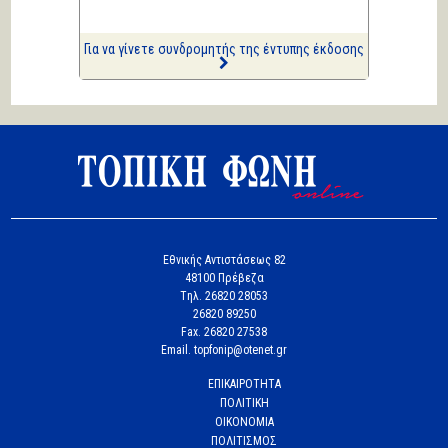
Επισημάνσεις
Ριπές 12 Μποφόρ
Για να γίνετε συνδρομητής της έντυπης έκδοσης
Εθνικής Αντιστάσεως 82
48100 Πρέβεζα
Tηλ. 26820 28053
26820 89250
Fax. 26820 27538
Email. topfonip@otenet.gr
ΕΠΙΚΑΙΡΟΤΗΤΑ
ΠΟΛΙΤΙΚΗ
ΟΙΚΟΝΟΜΙΑ
ΠΟΛΙΤΙΣΜΟΣ