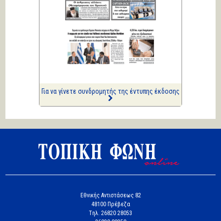
Πολιτικά και άλλα
ΑΡΙΩΝ
Ιστορίες Καθημερινής
Τρέλας
Επισημάνσεις
Δίνουν και παίρνουν οι
συλλήψεις...
Για να γίνετε συνδρομητής της έντυπης έκδοσης
Εθνικής Αντιστάσεως 82
48100 Πρέβεζα
Tηλ. 26820 28053