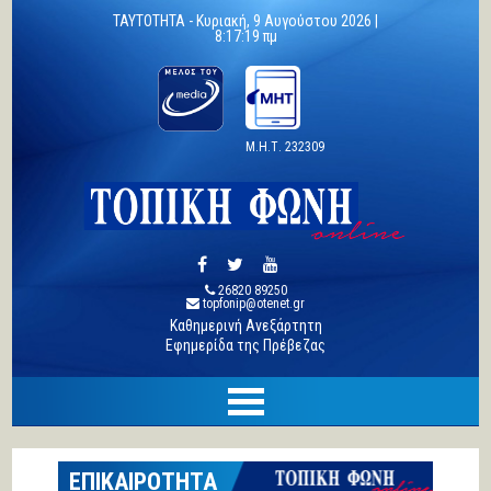
TAYTOTHTA -
Κυριακή, 9 Αυγούστου 2026 |
8:17:20 πμ
Μ.Η.Τ. 232309
26820 89250
topfonip@otenet.gr
Καθημερινή Ανεξάρτητη
Εφημερίδα της Πρέβεζας
ΕΠΙΚΑΙΡΟΤΗΤΑ