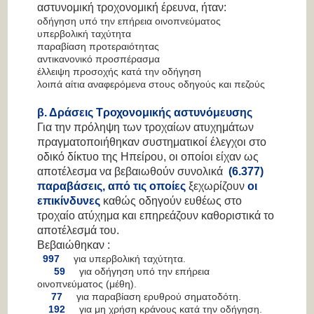
αστυνομική τροχονομική έρευνα, ήταν:
οδήγηση υπό την επήρεια οινοπνεύματος
υπερβολική ταχύτητα
παραβίαση προτεραιότητας
αντικανονικό προσπέρασμα
έλλειψη προσοχής κατά την οδήγηση
λοιπά αίτια αναφερόμενα στους οδηγούς και πεζούς
β. Δράσεις Τροχονομικής αστυνόμευσης
Για την πρόληψη των τροχαίων ατυχημάτων
πραγματοποιήθηκαν συστηματικοί έλεγχοι στο
οδικό δίκτυο της Ηπείρου, οι οποίοι είχαν ως
αποτέλεσμα να βεβαιωθούν συνολικά
(6.377)
παραβάσεις,
από τις οποίες
ξεχωρίζουν
οι
επικίνδυνες
καθώς οδηγούν ευθέως στο
τροχαίο ατύχημα και επηρεάζουν καθοριστικά το
αποτέλεσμά του.
Βεβαιώθηκαν :
997
για υπερβολική ταχύτητα.
59
για οδήγηση υπό την επήρεια
οινοπνεύματος (μέθη).
77
για παραβίαση ερυθρού σηματοδότη.
192
για μη χρήση κράνους κατά την οδήγηση.