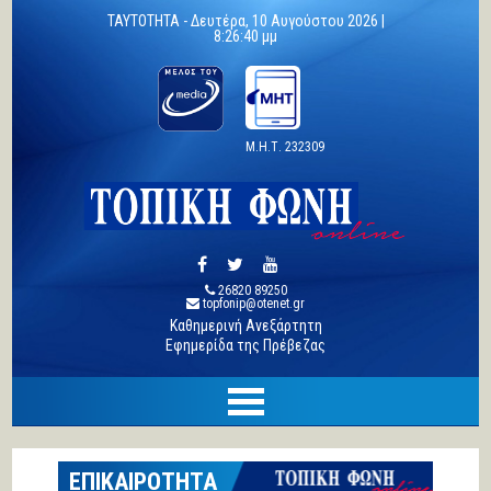
TAYTOTHTA -
Δευτέρα, 10 Αυγούστου 2026 |
8:26:41 μμ
Μ.Η.Τ. 232309
26820 89250
topfonip@otenet.gr
Καθημερινή Ανεξάρτητη
Εφημερίδα της Πρέβεζας
ΕΠΙΚΑΙΡΟΤΗΤΑ