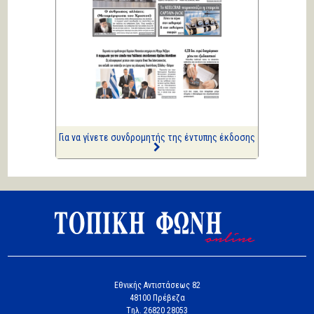
Κική Ζέρβα
Πολιτικά και άλλα
ΑΡΙΩΝ
Ιστορίες Καθημερινής
Τρέλας
Επισημάνσεις
Δίνουν και παίρνουν οι
συλλήψεις...
Για να γίνετε συνδρομητής της έντυπης έκδοσης
Εθνικής Αντιστάσεως 82
48100 Πρέβεζα
Tηλ. 26820 28053