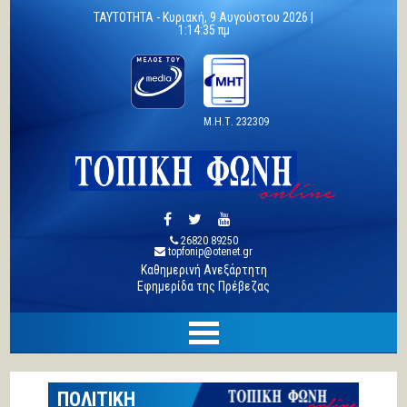
TAYTOTHTA -
Κυριακή, 9 Αυγούστου 2026 |
1:14:36 πμ
Μ.Η.Τ. 232309
26820 89250
topfonip@otenet.gr
Καθημερινή Ανεξάρτητη
Εφημερίδα της Πρέβεζας
ΠΟΛΙΤΙΚΗ