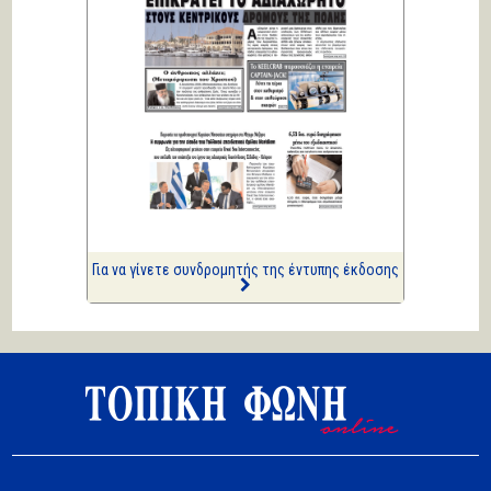
Σοβαρή ανησυχία...
Κική Ζέρβα
Πολιτικά και άλλα
ΑΡΙΩΝ
Ιστορίες Καθημερινής
Τρέλας
Επισημάνσεις
Δίνουν και παίρνουν οι
συλλήψεις...
Για να γίνετε συνδρομητής της έντυπης έκδοσης