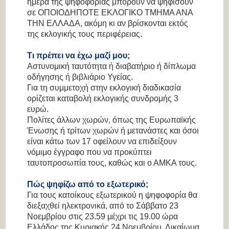
ημέρα της ψηφοφορίας μπορούν να ψηφίσουν
σε ΟΠΟΙΟΔΗΠΟΤΕ ΕΚΛΟΓΙΚΟ ΤΜΗΜΑ ΑΝΑ
ΤΗΝ ΕΛΛΑΔΑ, ακόμη κι αν βρίσκονται εκτός
της εκλογικής τους περιφέρειας.
Τι πρέπει να έχω μαζί μου;
Αστυνομική ταυτότητα ή διαβατήριο ή δίπλωμα
οδήγησης ή βιβλιάριο Υγείας.
Για τη συμμετοχή στην εκλογική διαδικασία
ορίζεται καταβολή εκλογικής συνδρομής 3
ευρώ.
Πολίτες άλλων χωρών, όπως της Ευρωπαϊκής
Ένωσης ή τρίτων χωρών ή μετανάστες και όσοι
είναι κάτω των 17 οφείλουν να επιδείξουν
νόμιμο έγγραφο που να προκύπτει
ταυτοπροσωπία τους, καθώς και ο ΑΜΚΑ τους.
Πώς ψηφίζω από το εξωτερικό;
Για τους κατοίκους εξωτερικού η ψηφοφορία θα
διεξαχθεί ηλεκτρονικά, από το Σάββατο 23
Νοεμβρίου στις 23.59 μέχρι τις 19.00 ώρα
Ελλάδος της Κυριακής 24 Νοεμβρίου. Δικαίωμα