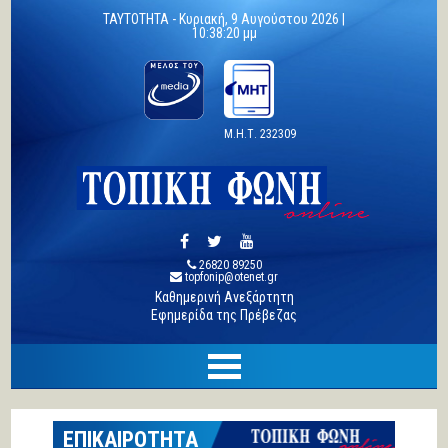
TAYTOTHTA -
Κυριακή, 9 Αυγούστου 2026 |
10:38:21 μμ
Μ.Η.Τ. 232309
26820 89250
topfonip@otenet.gr
Καθημερινή Ανεξάρτητη
Εφημερίδα της Πρέβεζας
ΕΠΙΚΑΙΡΟΤΗΤΑ