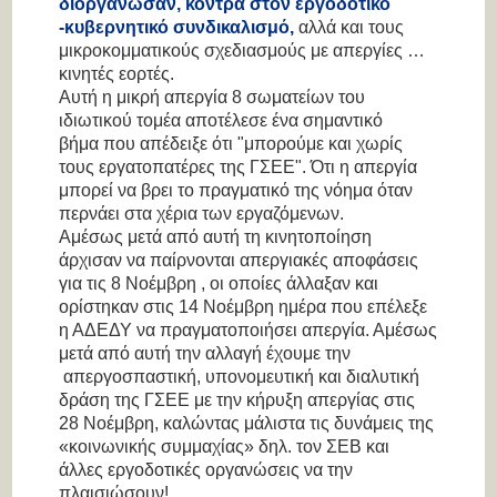
διοργάνωσαν, κόντρα στον εργοδοτικό
-κυβερνητικό συνδικαλισμό,
αλλά και τους
μικροκομματικούς σχεδιασμούς με απεργίες …
κινητές εορτές.
Αυτή η μικρή απεργία 8 σωματείων του
ιδιωτικού τομέα αποτέλεσε ένα σημαντικό
βήμα που απέδειξε ότι "μπορούμε και χωρίς
τους εργατοπατέρες της ΓΣΕΕ". Ότι η απεργία
μπορεί να βρει το πραγματικό της νόημα όταν
περνάει στα χέρια των εργαζόμενων.
Αμέσως μετά από αυτή τη κινητοποίηση
άρχισαν να παίρνονται απεργιακές αποφάσεις
για τις 8 Νοέμβρη , οι οποίες άλλαξαν και
ορίστηκαν στις 14 Νοέμβρη ημέρα που επέλεξε
η ΑΔΕΔΥ να πραγματοποιήσει απεργία. Αμέσως
μετά από αυτή την αλλαγή έχουμε την
απεργοσπαστική, υπονομευτική και διαλυτική
δράση της ΓΣΕΕ με την κήρυξη απεργίας στις
28 Νοέμβρη, καλώντας μάλιστα τις δυνάμεις της
«κοινωνικής συμμαχίας» δηλ. τον ΣΕΒ και
άλλες εργοδοτικές οργανώσεις να την
πλαισιώσουν!