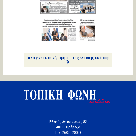
Κική Ζέρβα
Πολιτικά και άλλα
ΑΡΙΩΝ
Ιστορίες Καθημερινής
Τρέλας
Επισημάνσεις
Δίνουν και παίρνουν οι
συλλήψεις...
Για να γίνετε συνδρομητής της έντυπης έκδοσης
Εθνικής Αντιστάσεως 82
48100 Πρέβεζα
Tηλ. 26820 28053