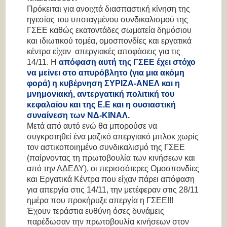
Πρόκειται για ανοιχτά διασπαστική κίνηση της
ηγεσίας του υποταγμένου συνδικαλισμού της
ΓΣΕΕ καθώς εκατοντάδες σωματεία δημόσιου
και ιδιωτικού τομέα, ομοσπονδίες και εργατικά
κέντρα είχαν απεργιακές αποφάσεις για τις
14/11. Η
απόφαση αυτή της ΓΣΕΕ έχει στόχο
να μείνει στο απυρόβλητο (για μια ακόμη
φορά) η κυβέρνηση ΣΥΡΙΖΑ-ΑΝΕΛ και η
μνημονιακή, αντεργατική πολιτική του
κεφαλαίου και της Ε.Ε και η ουσιαστική
συναίνεση των ΝΔ-ΚΙΝΑΛ.
Μετά από αυτό ενώ θα μπορούσε να
συγκροτηθεί ένα μαζικό απεργιακό μπλοκ χωρίς
τον αστικοποιημένο συνδικαλισμό της ΓΣΕΕ
(παίρνοντας τη πρωτοβουλία των κινήσεων και
από την ΑΔΕΔΥ), οι περισσότερες Ομοσπονδίες
και Εργατικά Κέντρα που είχαν πάρει απόφαση
για απεργία στις 14/11, την μετέφεραν στις 28/11
ημέρα που προκήρυξε απεργία η ΓΣΕΕ!!!
Έχουν τεράστια ευθύνη όσες δυνάμεις
παρέδωσαν την πρωτοβουλία κινήσεων στον