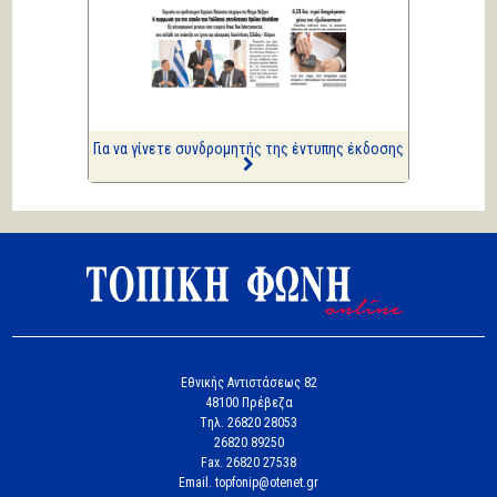
ΑΡΙΩΝ
Ιστορίες Καθημερινής
Τρέλας
Επισημάνσεις
Δίνουν και παίρνουν οι
συλλήψεις...
Για να γίνετε συνδρομητής της έντυπης έκδοσης
Εθνικής Αντιστάσεως 82
48100 Πρέβεζα
Tηλ. 26820 28053
26820 89250
Fax. 26820 27538
Email. topfonip@otenet.gr