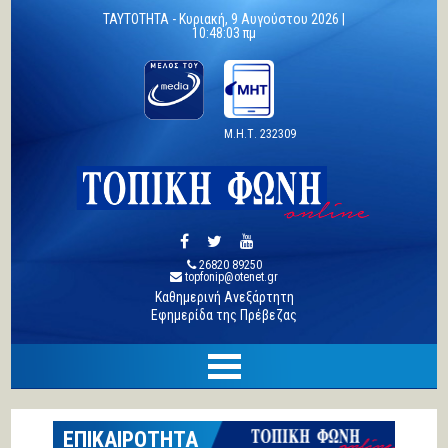
TAYTOTHTA -
Κυριακή, 9 Αυγούστου 2026 |
10:48:04 πμ
Μ.Η.Τ. 232309
26820 89250
topfonip@otenet.gr
Καθημερινή Ανεξάρτητη
Εφημερίδα της Πρέβεζας
ΕΠΙΚΑΙΡΟΤΗΤΑ