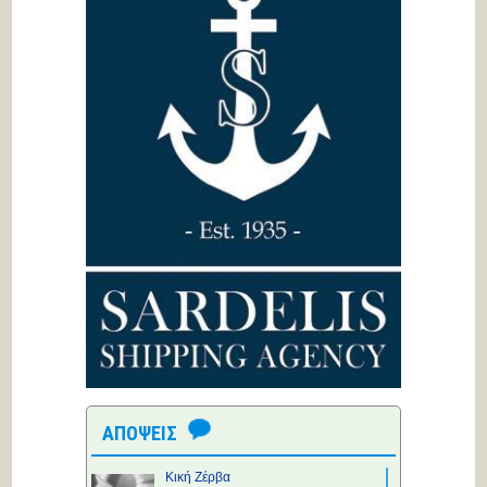
ΑΠΟΨΕΙΣ
Κική Ζέρβα