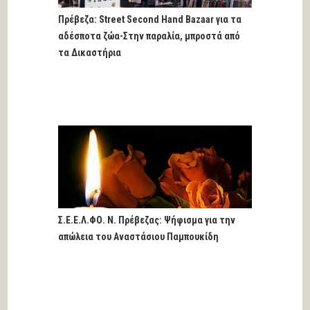
Πρέβεζα: Street Second Hand Bazaar για τα
αδέσποτα ζώα-Στην παραλία, μπροστά από
τα Δικαστήρια
Σ.Ε.Ε.Λ.ΦΟ. Ν. Πρέβεζας: Ψήφισμα για την
απώλεια του Αναστάσιου Παμπουκίδη