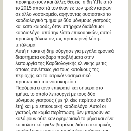
προκηρυχτούν και άλλες θέσεις, η 6
η
Υ.Πε από
το 2015 αποσπά τον έναν εκ των τριών ιατρών
σε άλλο νοσοκομείο, αφήνοντας ουσιαστικά το
καρδιολογικό τμήμα με δύο μόνιμους γιατρούς
και κατά καιρούς, όταν υπήρχαν διαθέσιμοι
καρδιολόγοι από την λίστα επικουρικών, αυτοί
προσλαμβάνονταν, ως προσωρινή λύση-
μπάλωμα.
Αυτή η τακτική δημιούργησε για μεγάλα χρονικά
διαστήματα σοβαρά προβλήματα στην
λειτουργία της Καρδιολογικής κλινικής με τις
όποιες συνέπειες για τους κατοίκους της
περιοχής και το ιατρικό/ νοσηλευτικό
προσωπικό του νοσοκομείου.
Παρόμοια εικόνα επικρατεί και σήμερα στο
τμήμα, το οποίο λειτουργεί με τους δύο
μόνιμους γιατρούς ( με ηλικίες περίπου στα 60
έτη) και μια επικουρική καρδιολόγο. Αυτοί οι
γιατροί, σε καμία περίπτωση, δεν μπορούν να
καλύψουν ούτε καν εφημεριακά το μήνα και είναι
κυριολεκτικά εγκλωβισμένοι, διότι επικουρικός
καρδιολόγος προς το παρόν δεν υπάρχει που