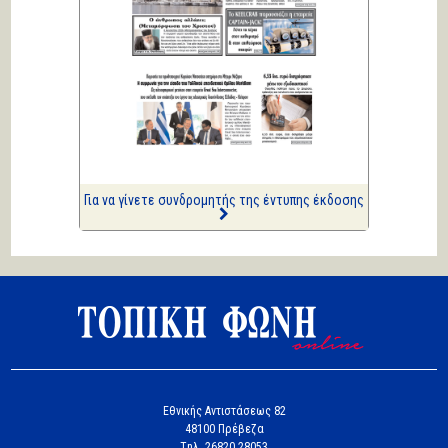
Κική Ζέρβα
Πολιτικά και άλλα
ΑΡΙΩΝ
Ιστορίες Καθημερινής
Τρέλας
Επισημάνσεις
Δίνουν και παίρνουν οι
συλλήψεις...
Για να γίνετε συνδρομητής της έντυπης έκδοσης
Εθνικής Αντιστάσεως 82
48100 Πρέβεζα
Tηλ. 26820 28053