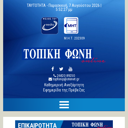
TAYTOTHTA -
Παρασκευή, 7 Αυγούστου 2026 |
5:52:28 μμ
Μ.Η.Τ. 232309
26820 89250
topfonip@otenet.gr
Καθημερινή Ανεξάρτητη
Εφημερίδα της Πρέβεζας
ΕΠΙΚΑΙΡΟΤΗΤΑ