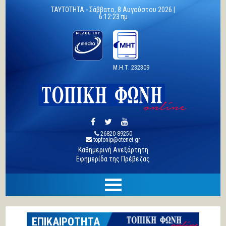
TAYTOTHTA -
Σάββατο, 8 Αυγούστου 2026 |
6:12:24 πμ
Μ.Η.Τ. 232309
26820 89250
topfonip@otenet.gr
Καθημερινή Ανεξάρτητη
Εφημερίδα της Πρέβεζας
ΕΠΙΚΑΙΡΟΤΗΤΑ