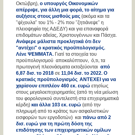
Οκτώβρη),
ο υπουργός Οικονομικών
απέρριψε, για άλλη μια φορά, το αίτημα για
αυξήσεις στους μισθούς μας
(ακόμα και τα
"ψίχουλα" του 1% - 2% που "ζητιάνεψε" η
πλειοψηφία της ΑΔΕΔΥ) και για επαναφορά
επιδομάτων αδείας, Χριστουγέννων και Πάσχα.
Ανάφερε μάλιστα προκλητικά ότι δεν
"αντέχει" ο κρατικός προϋπολογισμός.
Λένε ΨΕΜΜΑΤΑ.
Γιατί τα στοιχεία του
προϋπολογισμού αποκαλύπτουν, ό,τι, τα
πρωτογενή πλεονάσματα εκτοξεύονται
από
6,87 δισ. το 2018
σε
11,04 δισ. το 2022. Ο
κρατικός προϋπολογισμός ΑΝΤΕΧΕΙ για να
χαρίσουν επιπλέον 460 εκ. ευρώ
ετησίως
στους μεγαλοεπιχειρηματίες (από τη νέα μείωση
του φορολογικού συντελεστή στα επιχειρηματικά
κέρδη)
και άλλα 103 εκ. ευρώ
(από την
πληρωμή από το κράτος των ασφαλιστικών
εισφορών των εργοδοτών) και
πάνω από 2
δισ. ευρώ για τη πρώτη δόση της
επιδότησης των επιχειρηματικών ομίλων