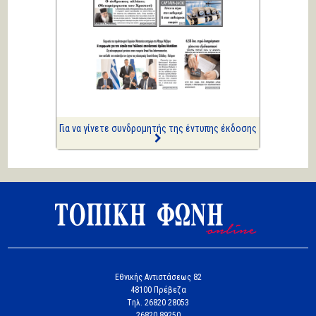
Πολιτικά και άλλα
ΑΡΙΩΝ
Ιστορίες Καθημερινής
Τρέλας
Επισημάνσεις
Δίνουν και παίρνουν οι
συλλήψεις...
Για να γίνετε συνδρομητής της έντυπης έκδοσης
Εθνικής Αντιστάσεως 82
48100 Πρέβεζα
Tηλ. 26820 28053
26820 89250