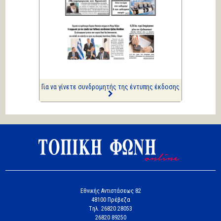
Πολιτικά και άλλα
ΑΡΙΩΝ
Ιστορίες Καθημερινής
Τρέλας
Επισημάνσεις
Δίνουν και παίρνουν οι
συλλήψεις...
Για να γίνετε συνδρομητής της έντυπης έκδοσης
Εθνικής Αντιστάσεως 82
48100 Πρέβεζα
Tηλ. 26820 28053
26820 89250