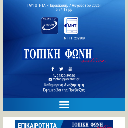
TAYTOTHTA -
Παρασκευή, 7 Αυγούστου 2026 |
5:34:20 μμ
Μ.Η.Τ. 232309
26820 89250
topfonip@otenet.gr
Καθημερινή Ανεξάρτητη
Εφημερίδα της Πρέβεζας
ΕΠΙΚΑΙΡΟΤΗΤΑ