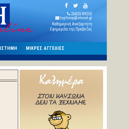
26820 89250
topfonip@otenet.gr
Καθημερινή Ανεξάρτητη
Εφημερίδα της Πρέβεζας
ΠΙΣΤΗΜΗ
ΜΙΚΡΕΣ ΑΓΓΕΛΙΕΣ