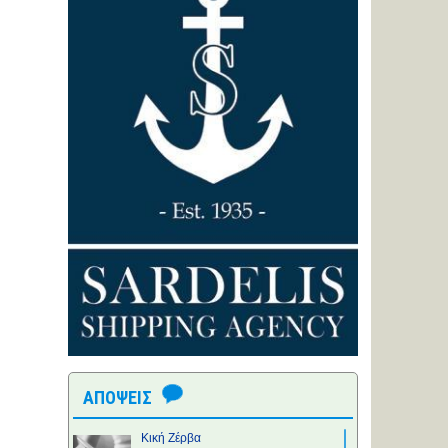
ΑΠΟΨΕΙΣ
Κική Ζέρβα