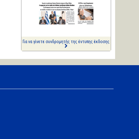
ΑΡΙΩΝ
Ιστορίες Καθημερινής
Τρέλας
Επισημάνσεις
Δίνουν και παίρνουν οι
συλλήψεις...
Για να γίνετε συνδρομητής της έντυπης έκδοσης