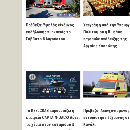
Πρέβεζα: Υψηλός κίνδυνος
Υπεγράφη από την Υπουργ
εκδήλωσης πυρκαγιάς το
Πολιτισμού η Β΄ φάση
Σάββατο 8 Αυγούστου
εργασιών ανάδειξης της
Αρχαίας Κασσώπης
Το KEELCRAB παρουσιάζει η
Πρέβεζα: Απαγχονισμένος
εταιρεία CAPTAIN-JACK! Λύνει
εντοπίστηκε 60χρονος σ
τα χέρια στον καθαρισμό &
Κανάλι