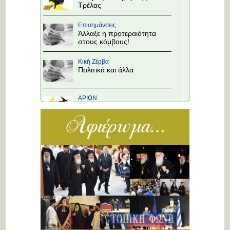
Τρέλας
Επισημάνσεις
Άλλαξε η προτεραιότητα
στους κόμβους!
Κική Ζέρβα
Πολιτικά και άλλα
ΑΡΙΩΝ
Ιστορίες Καθημερινής
Τρέλας
Επισημάνσεις
Το Υπουργείο θα
αποφασίσει
Κική Ζέρβα
Πολιτικά και άλλα
ΑΡΙΩΝ
Ιστορίες Καθημερινής
Τρέλας