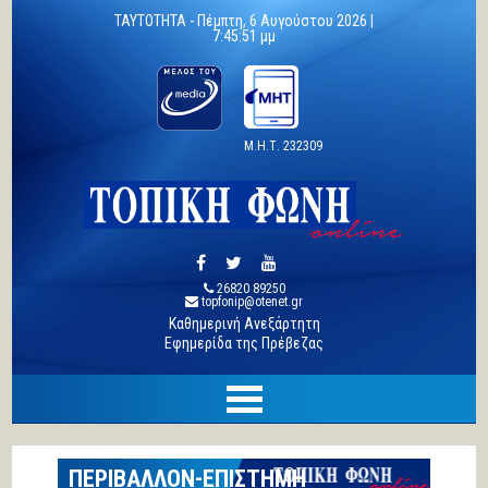
TAYTOTHTA -
Πέμπτη, 6 Αυγούστου 2026 |
7:45:52 μμ
Μ.Η.Τ. 232309
26820 89250
topfonip@otenet.gr
Καθημερινή Ανεξάρτητη
Εφημερίδα της Πρέβεζας
ΠΕΡΙΒΑΛΛΟΝ-ΕΠΙΣΤΗΜΗ