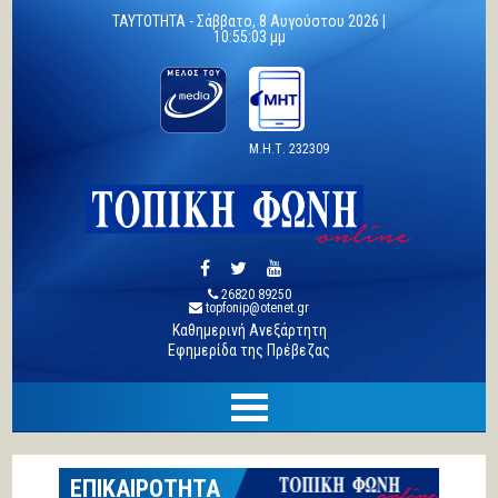
TAYTOTHTA -
Σάββατο, 8 Αυγούστου 2026 |
10:55:04 μμ
Μ.Η.Τ. 232309
26820 89250
topfonip@otenet.gr
Καθημερινή Ανεξάρτητη
Εφημερίδα της Πρέβεζας
ΕΠΙΚΑΙΡΟΤΗΤΑ