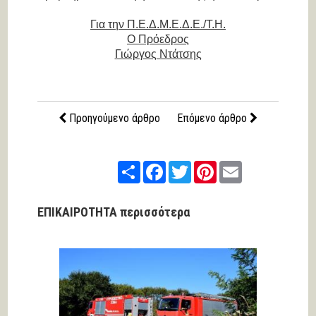
Για την Π.Ε.Δ.Μ.Ε.Δ.Ε./Τ.Η.
Ο Πρόεδρος
Γιώργος Ντάτσης
Προηγούμενο άρθρο
Επόμενο άρθρο
Share
Facebook
Twitter
Pinterest
Email
ΕΠΙΚΑΙΡΟΤΗΤΑ περισσότερα