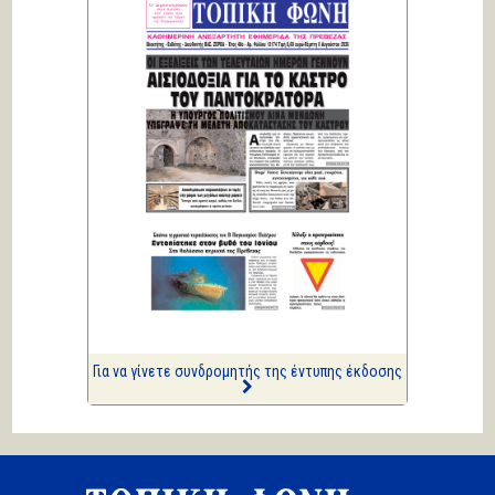
ΑΡΙΩΝ
Ιστορίες Καθημερινής
Τρέλας
Επισημάνσεις
Δίνουν και παίρνουν οι
συλλήψεις...
Κική Ζέρβα
Πολιτικά και άλλα
ΑΡΙΩΝ
Ιστορίες Καθημερινής
Τρέλας
Επισημάνσεις
Ριπές 12 Μποφόρ
Για να γίνετε συνδρομητής της έντυπης έκδοσης