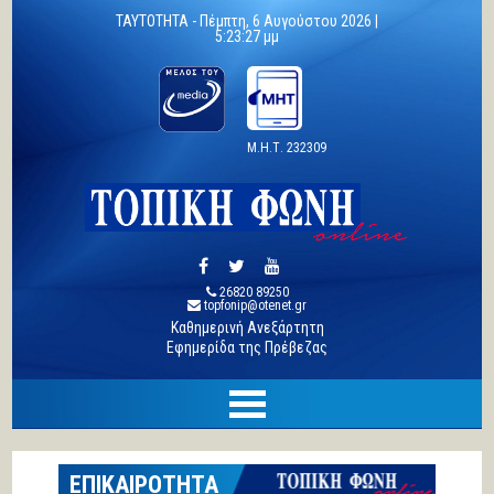
TAYTOTHTA -
Πέμπτη, 6 Αυγούστου 2026 |
5:23:28 μμ
Μ.Η.Τ. 232309
26820 89250
topfonip@otenet.gr
Καθημερινή Ανεξάρτητη
Εφημερίδα της Πρέβεζας
ΕΠΙΚΑΙΡΟΤΗΤΑ